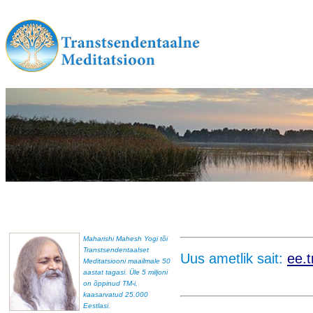
Maharishi Mahesh Yogi tõi
Transtsendentaalset
Uus ametlik sait:
ee.
Meditatsiooni maailmale 50
aastat tagasi. Üle 5 miljoni
on õppinud TM-i,
kaasarvatud 25.000
Eestlasi.