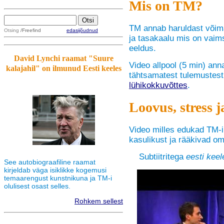
Mis on TM?
TM annab haruldast võim
Otsing
/Freefind
edasijõudnud
ja tasakaalu mis on vaims
eeldus.
David Lynchi raamat "Suure
Video allpool (5 min) ann
kalajahil" on ilmunud Eesti keeles
tähtsamatest tulemustest.
lühikokkuvõttes
.
Loovus, stress 
Video milles edukad TM-i
kasulikust ja rääkivad o
Subtiitritega
eesti keel
See autobiograafiline raamat
kirjeldab väga isiklikke kogemusi
temaarengust kunstnikuna ja TM-i
olulisest osast selles.
Rohkem sellest