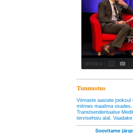
Tunnustus
Viimaste aastate jooksul
mitmes maailma osades,
Transtsendentaalse Medita
tervisehoiu alal. Vaadake
Soovitame järg