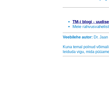
TM-i blogi - uudis
Meie rahvusvahelis
Veebilehe autor:
Dr. Jaan 
Kuna temal polnud võimalik 
leiduda vigu, mida püüame